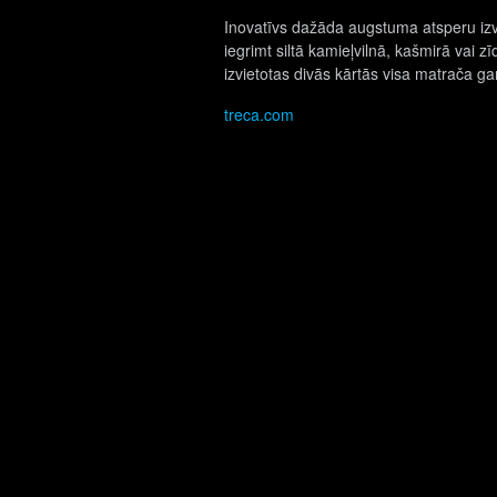
Inovatīvs dažāda augstuma atsperu izv
iegrimt siltā kamieļvilnā, kašmirā vai 
izvietotas divās kārtās visa matrača ga
treca.com
INTERJERA SALONS KRASSKY
Duntes iela 3, Rīga, LV-1013
+371 67781400
krassky@krassky.lv