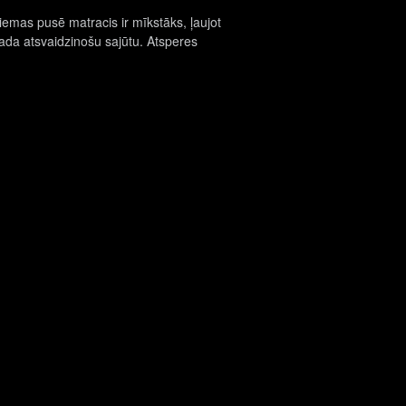
emas pusē matracis ir mīkstāks, ļaujot
 rada atsvaidzinošu sajūtu. Atsperes
© Krassky. Visas tiesības aizsargātas.
Privātuma politika