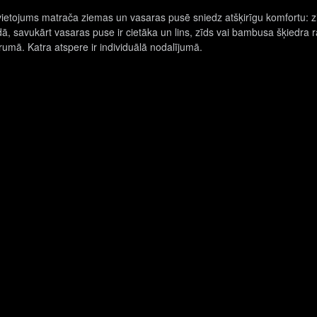
ietojums matrača ziemas un vasaras pusē sniedz atšķirīgu komfortu: zi
zīdā, savukārt vasaras puse ir cietāka un lins, zīds vai bambusa šķiedra
rumā. Katra atspere ir individuālā nodalījumā.
Aizpildiet interesējošo pieteikumu.
Pieteikties jaunumiem
Pasūtīt atzvanu
DARBA LAIKS
Darba dienās:
9 – 18
Sestdienās:
pēc iepriekšēja pieraksta
Svētdienās:
brīvs