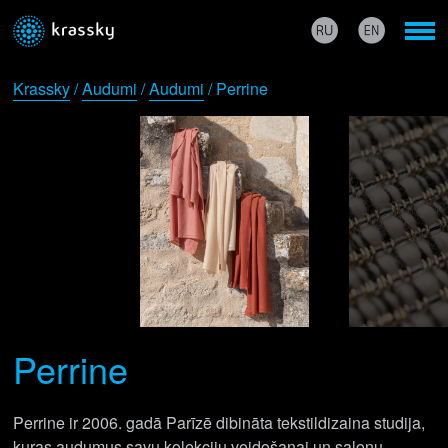
Krassky
/
Audumi
/
Audumi
/ Perrine
Perrine
Perrine ir 2006. gadā Parīzē dibināta tekstildizaina studija,
kuras audumus savu kolekciju veidošanai un salonu