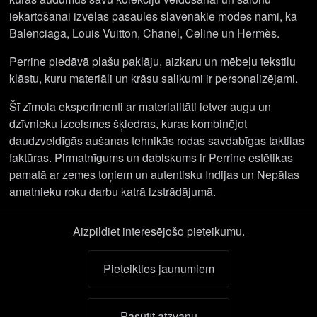
iekārtošanai izvēlas pasaules slavenākie modes nami, kā
Balenciaga, Louis Vuitton, Chanel, Celine un Hermès.
Perrine piedāvā plašu paklāju, aizkaru un mēbeļu tekstilu
klāstu, kuru materiāli un krāsu salikumi ir personalizējami.
Šī zīmola eksperimenti ar materialitāti ietver augu un
dzīvnieku izcelsmes šķiedras, kuras kombinējot
daudzveidīgās aušanas tehnikās rodas savdabīgas taktilas
faktūras. Pirmatnīgums un dabiskums ir Perrine estētikas
pamatā ar zemes toņiem un autentisku Indijas un Nepālas
amatnieku roku darbu katrā izstrādājumā.
Aizpildiet interesējošo pieteikumu.
Pieteikties jaunumiem
Pasūtīt atzvanu