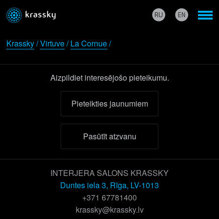
Krassky
/
Virtuve
/
La Cornue
/
Aizpildiet interesējošo pieteikumu.
Pieteikties jaunumiem
Pasūtīt atzvanu
INTERJERA SALONS KRASSKY
Duntes iela 3, Rīga, LV-1013
+371 67781400
krassky@krassky.lv