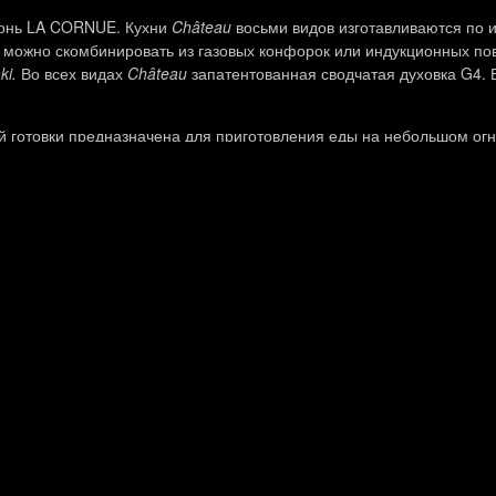
хонь LA CORNUE. Кухни
Château
восьми видов изготавливаются по 
ь можно скомбинировать из газовых конфорок или индукционных по
ki.
Во всех видах
Château
запатентованная сводчатая духовка G4. 
й готовки предназначена для приготовления еды на небольшом огн
за, но похожа на старые чугунные плиты, которые топили дровами
ает возможность приспособить поверхность для готовки на сковоро
одные вулканические камни, свойства которых при нагревании схож
 живой огонь. Массивные чугунные решетки проводят тепло, выдер
й стали Teppan-yaki по достоинству оценили повара. Поверхность 
что невозможно на обычной сковороде. Это позволяет готовить ед
блюд, креветок и других морепродуктов, для жарки овощей и мяса
выми конфорками и индукционная поверхность.