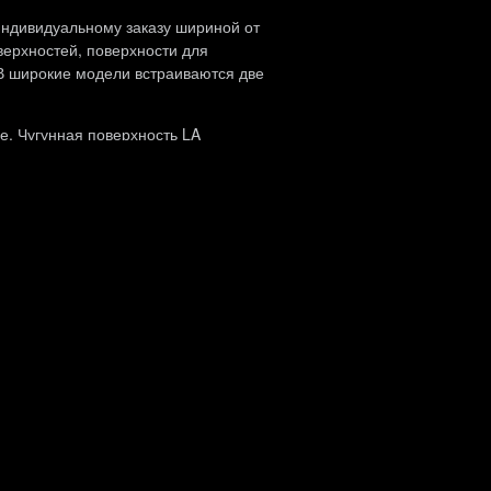
индивидуальному заказу шириной от
верхностей, поверхности для
В широкие модели встраиваются две
е. Чугунная поверхность LA
 или углем. На поверхности имеется
де или в кастрюле большого размера.
и с древесным углем. В гриле, за
живая высокую температуру. Их
очень быстро нагревается и
у быстро и эффективно. Гриль
.