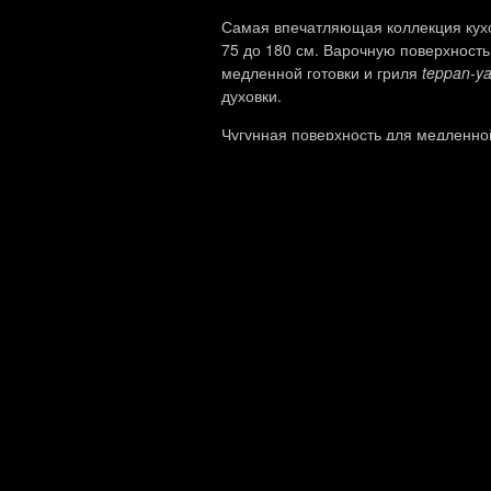
Самая впечатляющая коллекция ку
75 до 180 см. Варочную поверхност
медленной готовки и гриля
teppan-ya
духовки.
Чугунная поверхность для медленно
CORNUE разогревается с помощью га
три съемных чугунных кольца, что д
В каменном гриле используются прир
счет использования газа, создается
можно легко снять и почистить.
Гриль японского типа из нержавеюще
достигает температуры выше 200°C, 
подходит для приготовления рыбных 
Доступны также поверхность с газо