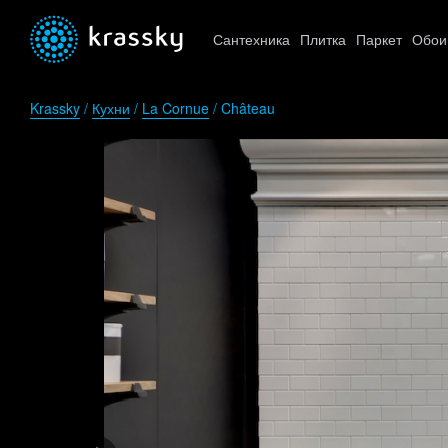
Сантехника
Плитка
Паркет
Обои
Krassky
/
Кухни
/
La Cornue
/ Château