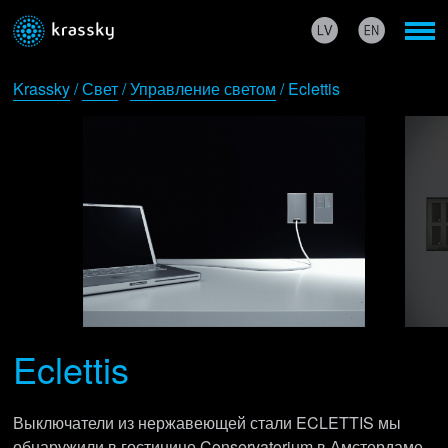
Krassky
/
Свет
/
Управление светом
/ Eclettis
Eclettis
Выключатели из нержавеющей стали ECLETTIS мы
обнаружили в гостинице Conservatorium в Амстердаме,