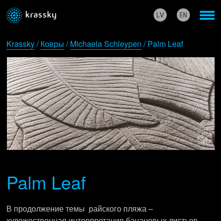
Krassky
/
Ковры
/
Michaela Schleypen
/ Palm Leaf
Palm Leaf
В продолжение темы райского пляжа –
художественная интерпретация банановых листьев.