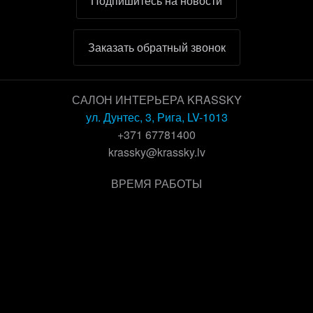
Подпишитесь на новости
Заказать обратный звонок
САЛОН ИНТЕРЬЕРА KRASSKY
ул. Дунтес, 3, Рига, LV-1013
+371 67781400
krassky@krassky.lv
ВРЕМЯ РАБОТЫ
Рабочие дни:
9 – 18
Суббота:
по записи
Воскресенье:
выходной
© Krassky. Все права защищены.