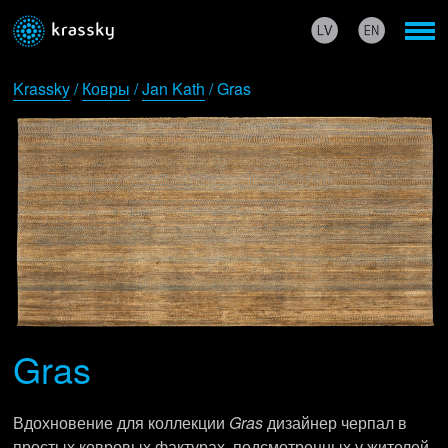
Krassky
/
Ковры
/
Jan Kath
/ Gras
Gras
Вдохновение для коллекции
Gras
дизайнер черпал в
простых ковровых фактурах, подсмотренных у жителей